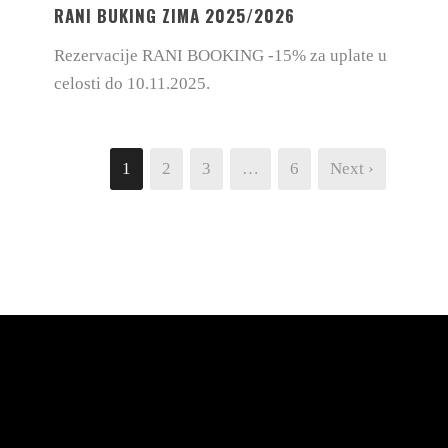
RANI BUKING ZIMA 2025/2026
Rezervacije RANI BOOKING -15% za uplate u
celosti do 10.11.2025.
1
2
3
…
6
Next ›