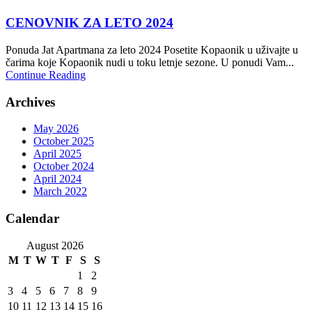
CENOVNIK ZA LETO 2024
Ponuda Jat Apartmana za leto 2024 Posetite Kopaonik u uživajte u
čarima koje Kopaonik nudi u toku letnje sezone. U ponudi Vam...
Continue Reading
Archives
May 2026
October 2025
April 2025
October 2024
April 2024
March 2022
Calendar
August 2026
M
T
W
T
F
S
S
1
2
3
4
5
6
7
8
9
10
11
12
13
14
15
16