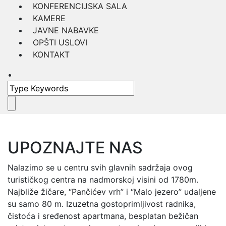
KONFERENCIJSKA SALA
KAMERE
JAVNE NABAVKE
OPŠTI USLOVI
KONTAKT
•
UPOZNAJTE NAS
Nalazimo se u centru svih glavnih sadržaja ovog
turističkog centra na nadmorskoj visini od 1780m.
Najbliže žičare, “Pančićev vrh” i “Malo jezero” udaljene
su samo 80 m. Izuzetna gostoprimljivost radnika,
čistoća i sređenost apartmana, besplatan bežičan