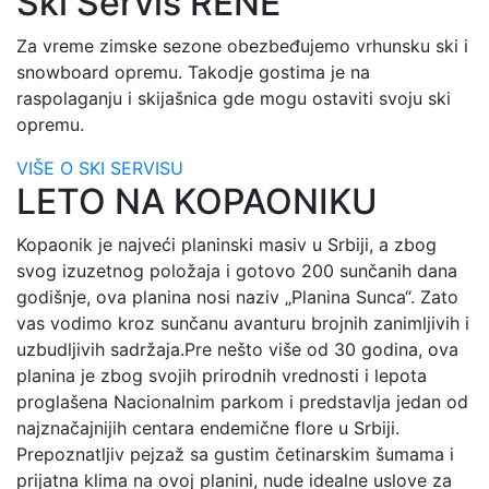
Ski Servis RENE
Za vreme zimske sezone obezbeđujemo vrhunsku ski i
snowboard opremu. Takodje gostima je na
raspolaganju i skijašnica gde mogu ostaviti svoju ski
opremu.
VIŠE O SKI SERVISU
LETO NA KOPAONIKU
Kopaonik je najveći planinski masiv u Srbiji, a zbog
svog izuzetnog položaja i gotovo 200 sunčanih dana
godišnje, ova planina nosi naziv „Planina Sunca“. Zato
vas vodimo kroz sunčanu avanturu brojnih zanimljivih i
uzbudljivih sadržaja.Pre nešto više od 30 godina, ova
planina je zbog svojih prirodnih vrednosti i lepota
proglašena Nacionalnim parkom i predstavlja jedan od
najznačajnijih centara endemične flore u Srbiji.
Prepoznatljiv pejzaž sa gustim četinarskim šumama i
prijatna klima na ovoj planini, nude idealne uslove za