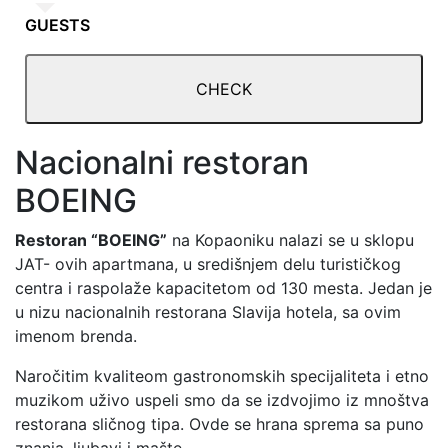
GUESTS
CHECK
Nacionalni restoran
BOEING
Restoran “BOEING”
na Kopaoniku nalazi se u sklopu
JAT- ovih apartmana, u središnjem delu turističkog
centra i raspolaže kapacitetom od 130 mesta. Jedan je
u nizu nacionalnih restorana Slavija hotela, sa ovim
imenom brenda.
Naročitim kvaliteom gastronomskih specijaliteta i etno
muzikom uživo uspeli smo da se izdvojimo iz mnoštva
restorana sličnog tipa. Ovde se hrana sprema sa puno
znanja, ljubavi i mašte.