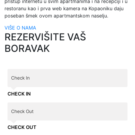
pristup internetu u svim apartmanima i na recepciji i u
restoranu kao i prva web kamera na Kopaoniku daju
poseban šmek ovom apartmantskom naselju.
VIŠE O NAMA
REZERVIŠITE VAŠ
BORAVAK
CHECK IN
CHECK OUT